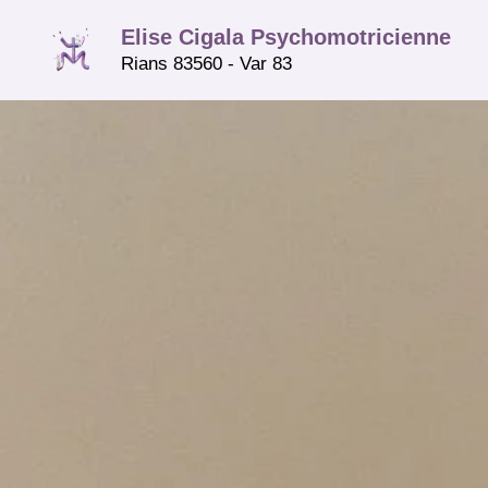
Aller
Elise Cigala Psychomotricienne
au
Rians 83560 - Var 83
contenu